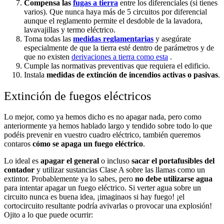
Compensa las
fugas a tierra
entre los diferenciales (si tienes
varios). Que nunca haya más de 5 circuitos por diferencial
aunque el reglamento permite el desdoble de la lavadora,
lavavajillas y termo eléctrico.
Toma todas las
medidas reglamentarias
y asegúrate
especialmente de que la tierra esté dentro de parámetros y de
que no existen
derivaciones a tierra como esta
.
Cumple las normativas preventivas que requiera el edificio.
Instala
medidas de extinción de incendios activas o pasivas
.
Extinción de fuegos eléctricos
Lo mejor, como ya hemos dicho es no apagar nada, pero como
anteriormente ya hemos hablado largo y tendido sobre todo lo que
podéis prevenir en vuestro cuadro eléctrico, también queremos
contaros
cómo se apaga un fuego eléctrico
.
Lo ideal es
apagar el general
o incluso
sacar el portafusibles del
contador
y utilizar sustancias Clase A sobre las llamas como un
extintor. Probablemente ya lo sabes, pero
no debe utilizarse agua
para intentar apagar un fuego eléctrico. Si verter agua sobre un
circuito nunca es buena idea, ¡imaginaos si hay fuego! ¡el
cortocircuito resultante podría avivarlas o provocar una explosión!
Ojito a lo que puede ocurrir: