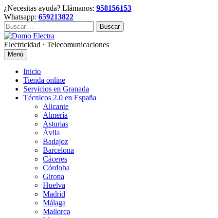
Skip
¿Necesitas ayuda? Llámanos:
958156153
to
Whatsapp:
659213822
content
Buscar:
Electricidad · Telecomunicaciones
Menú
Inicio
Tienda online
Servicios en Granada
Técnicos 2.0 en España
Alicante
Almería
Asturias
Ávila
Badajoz
Barcelona
Cáceres
Córdoba
Girona
Huelva
Madrid
Málaga
Mallorca