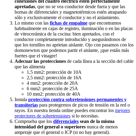
conexiones del cuadro eléctrico estén perfectamente
apretadas
, que no se vea conductor desde fuera y que las
bornas de diferenciales y magnetotérmicos estén atrapando
sólo y exclusivamente el conductor y no el aislamiento.
Lo mismo con las
fichas de empalme
que encontramos
habitualmente en cajas de registro, iluminación o en las placas
de vitrocerámica de la cocina: bien apretados, con el
conductor completamente introducido y asegurándonos de
que los tornillos no aprietan aislante. Ojo con pasarnos con los
domonewton que podemos partir el aislante, ¡que estáis más
fuertes que el vinagre!
Adecuar las protecciones
de cada línea a la sección del cable
que las alimenta
1,5 mm2: protección de 10A
2,5 mm2: protección de 16A
4 mm2: protección de 20A
6 mm2: protección de 25A
10 mm2: protección de 40A
Instala
protección contra sobretensiones permanentes y
transitorias
para protegernos de picos de tensión en la red o
rayos. En nuestra tienda online puedes encontrar los
mejores
protectores de sobretensiones
si lo necesitas.
Comprueba que los
diferenciales
sean de la misma
intensidad del general o superiores
nunca de menos
amperaje que el general o ICP (si no hay general).